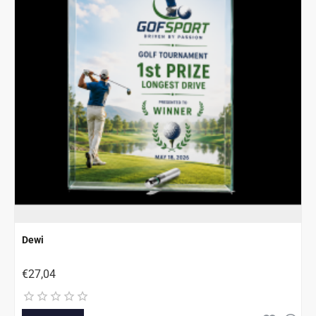
Dewi
€27,04