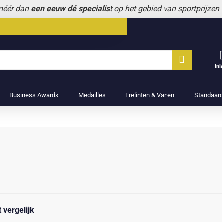
 méér dan
een eeuw dé specialist
op het gebied van sportprijzen
In
Business Awards
Medailles
Erelinten & Vanen
Standaar
 vergelijk