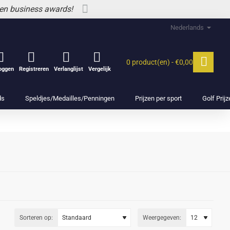
 en business awards!
Nederlands
0 product(en) - €0,00
loggen
Registreren
Verlanglijst
Vergelijk
ds
Speldjes/Medailles/Penningen
Prijzen per sport
Golf Prij
Sorteren op:
Weergegeven: