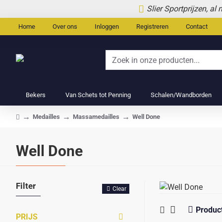
Slier Sportprijzen, al
Home
Over ons
Inloggen
Registreren
Contact
Zoek
in
onze
Bekers
Van Schets tot Penning
Schalen/Wandborden
producten...
Medailles
Massamedailles
Well Done
home
Well Done
Filter
Clear
Product
PRIJS