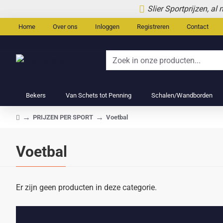
Slier Sportprijzen, al
Home
Over ons
Inloggen
Registreren
Contact
Zoek
in
onze
Bekers
Van Schets tot Penning
Schalen/Wandborden
producten...
PRIJZEN PER SPORT
Voetbal
home
Voetbal
Er zijn geen producten in deze categorie.