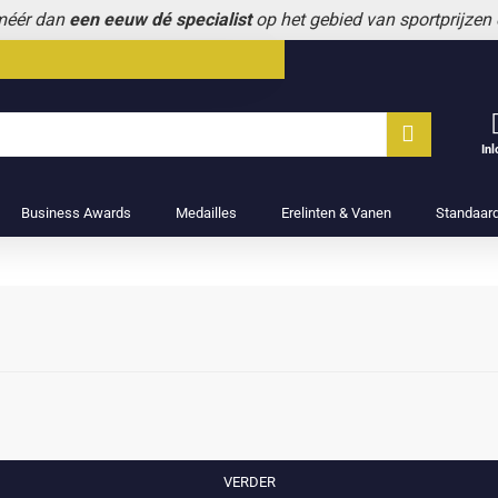
 méér dan
een eeuw dé specialist
op het gebied van sportprijzen
In
Business Awards
Medailles
Erelinten & Vanen
Standaar
VERDER