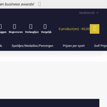
 en business awards!
Nederlands
0 product(en) - €0,00
loggen
Registreren
Verlanglijst
Vergelijk
ds
Speldjes/Medailles/Penningen
Prijzen per sport
Golf Prij