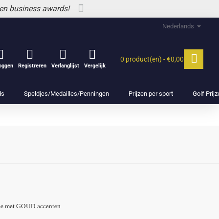
 en business awards!
Nederlands
0 product(en) - €0,00
loggen
Registreren
Verlanglijst
Vergelijk
ds
Speldjes/Medailles/Penningen
Prijzen per sport
Golf Prij
ltje met GOUD accenten