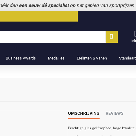
 méér dan
een eeuw dé specialist
op het gebied van sportprijzen
In
Business Awards
Medailles
Erelinten & Vanen
Standaar
OMSCHRIJVING
REVIEWS
Prachtige glas golftrophee, hoge kwalitei