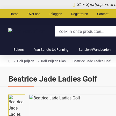
Slier Sportprijzen, al
Home
Over ons
Inloggen
Registreren
Contact
Zoek
in
onze
Bekers
Van Schets tot Penning
Schalen/Wandborden
producten...
Golf prijzen
Golf Prijzen Glas
Beatrice Jade Ladies Golf
home
Beatrice Jade Ladies Golf