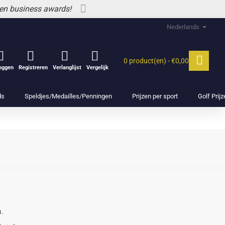
 en business awards!
Nederlands
0 product(en) - €0,00
loggen
Registreren
Verlanglijst
Vergelijk
ds
Speldjes/Medailles/Penningen
Prijzen per sport
Golf Prij
t.