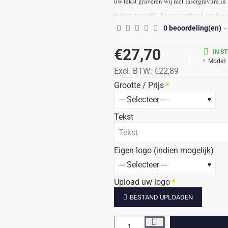
uw tekst graveren wij met lasergravure in 
Indien mogelijk, kunnen wij ook uw logo 
0 beoordeling(en)
-
Levertijd: 4-7 werk
dagen, eventueel eerd
eenvoudige verpakking.
€27,70
IN S
De prijs die achter totaalprijs weergeven 
Model:
Excl. BTW:
€22,89
Alle prijzen zijn incl. 21%btw / tekst / l
Grootte / Prijs
Tekst
Eigen logo (indien mogelijk)
Upload uw logo
BESTAND UPLOADEN