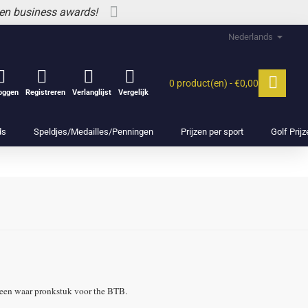
 en business awards!
Nederlands
0 product(en) - €0,00
loggen
Registreren
Verlanglijst
Vergelijk
ds
Speldjes/Medailles/Penningen
Prijzen per sport
Golf Prij
een waar pronkstuk voor the BTB.