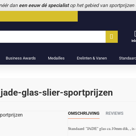
 méér dan
een eeuw dé specialist
op het gebied van sportprijzen
In
Business Awards
Medailles
Erelinten & Vanen
Standaar
ade-glas-slier-sportprijzen
OMSCHRIJVING
REVIEWS
Standaard "JADE" glas ca.10mm dik, , is