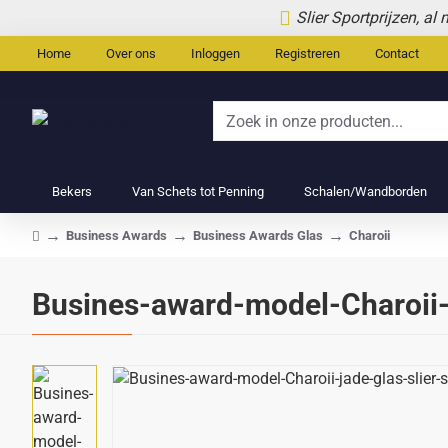
Slier Sportprijzen, al
Home
Over ons
Inloggen
Registreren
Contact
Zoek
in
onze
Bekers
Van Schets tot Penning
Schalen/Wandborden
producten...
Business Awards
Business Awards Glas
Charoii
home
Busines-award-model-Charoii-j