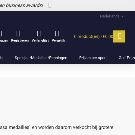
 en business awards!
Nederlands
0 product(en) - €0,00
loggen
Registreren
Verlanglijst
Vergelijk
ds
Speldjes/Medailles/Penningen
Prijzen per sport
Golf Prij
sa medailles` en worden daarom verkocht bij grotere