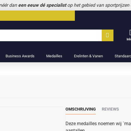
 méér dan
een eeuw dé specialist
op het gebied van sportprijzen
In
Business Awards
Medailles
Erelinten & Vanen
Standaar
OMSCHRIJVING
REVIEWS
Deze medailles noemen wij `mas
aantallen.