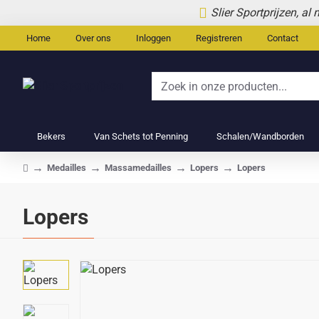
Slier Sportprijzen, al
Home
Over ons
Inloggen
Registreren
Contact
Zoek
in
onze
Bekers
Van Schets tot Penning
Schalen/Wandborden
producten...
Medailles
Massamedailles
Lopers
Lopers
home
Lopers