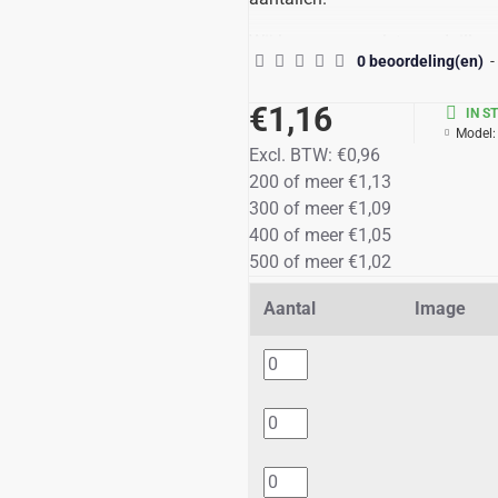
Wij leveren complete medailles, 
0 beoordeling(en)
-
dezelfde tekst,
€1,16
aangebracht op de achterzijde vi
IN S
Model:
De prijs gaat omlaag bij hogere a
Excl. BTW:
€0,96
200 of meer €1,13
De eerstgenoemde prijs op het 
300 of meer €1,09
te bestellen medailles(200)
400 of meer €1,05
500 of meer €1,02
als u een hoger aantal besteld z
winkelmandje.
Aantal
Image
Levertijd Ca. 10 dagen na opdra
Genoemde prijzen zijn compleet 
Prijzen zijn incl 21% btw