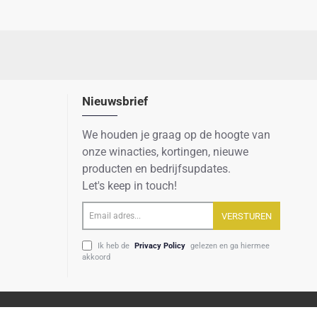
Nieuwsbrief
We houden je graag op de hoogte van
onze winacties, kortingen, nieuwe
producten en bedrijfsupdates.
Let's keep in touch!
Email
VERSTUREN
adres...
Ik heb de
Privacy Policy
gelezen en ga hiermee
akkoord
Algemene voorwaarden
Privacy verklaring
Sitemap