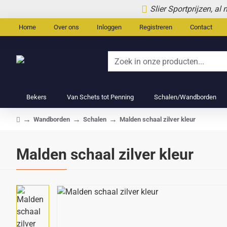
Slier Sportprijzen, al
Home
Over ons
Inloggen
Registreren
Contact
Zoek
in
onze
Bekers
Van Schets tot Penning
Schalen/Wandborden
producten...
Wandborden
Schalen
Malden schaal zilver kleur
home
Malden schaal zilver kleur