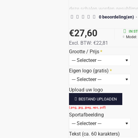
deze schalen worden gesublimeer
0 beoordeling(en)
-
Hierbij wordt vaak de minischaa
€27,60
IN S
Voor uw logo hebben wij een go
Model:
Excl. BTW:
€22,81
Voor een bijpassende cassette (
Grootte / Prijs
Alle prijzen zijn incl 21% btw
Levertijd Ca 7 werkdagen na op
Eigen logo (gratis)
Upload uw logo
BESTAND UPLOADEN
Sportafbeelding
Tekst (ca. 60 karakters)