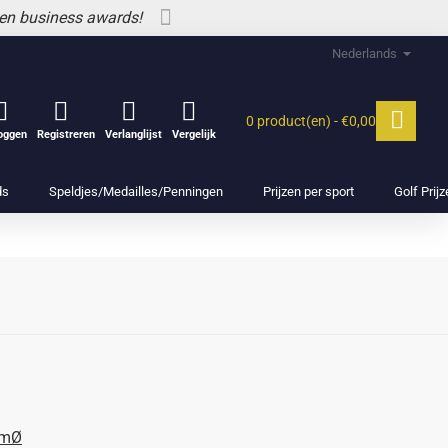
 en business awards!
Nederlands
0 product(en) - €0,00
loggen
Registreren
Verlanglijst
Vergelijk
ds
Speldjes/Medailles/Penningen
Prijzen per sport
Golf Prij
cmØ