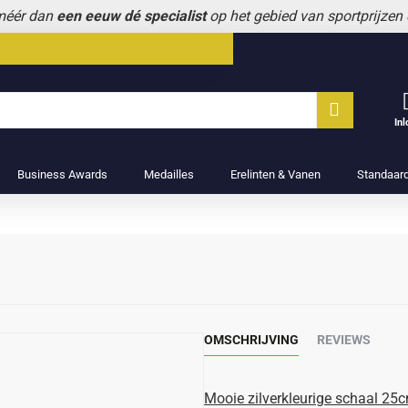
 méér dan
een eeuw dé specialist
op het gebied van sportprijzen
In
Business Awards
Medailles
Erelinten & Vanen
Standaar
OMSCHRIJVING
REVIEWS
Mooie zilverkleurige schaal 25