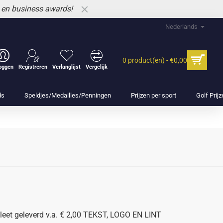
 en business awards!
Nederlands
0 product(en) - €0,00
loggen
Registreren
Verlanglijst
Vergelijk
ds
Speldjes/Medailles/Penningen
Prijzen per sport
Golf Prij
eet geleverd v.a. € 2,00 TEKST, LOGO EN LINT