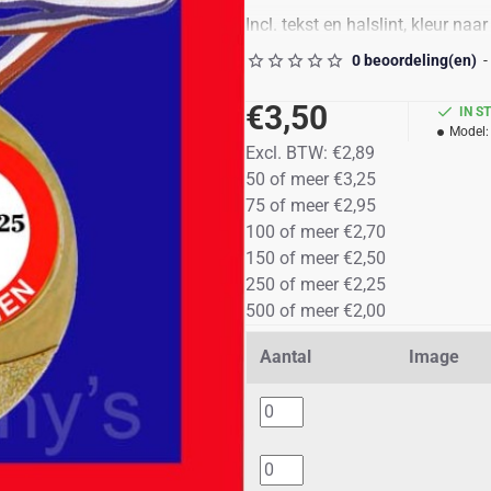
Incl. tekst en halslint, kleur naa
0 beoordeling(en)
-
Incl. standaard sportafbeelding
€3,50
u kunt de staffelprijzen ook geb
IN S
Model:
50 goud, 30 zilver en 20 brons 
Excl. BTW: €2,89
50 of meer €3,25
Dus geen bijkomende kosten!
75 of meer €2,95
100 of meer €2,70
incl.21% btw
150 of meer €2,50
Levertijd: 4-7 werkdagen, eventu
250 of meer €2,25
500 of meer €2,00
Aantal
Image