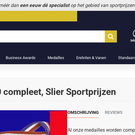
l méér dan
een eeuw dé specialist
op het gebied van sportprijzen
In
Business Awards
Medailles
Erelinten & Vanen
Standaar
 compleet, Slier Sportprijzen
OMSCHRIJVING
REVIEWS
Al onze medailles worden compl