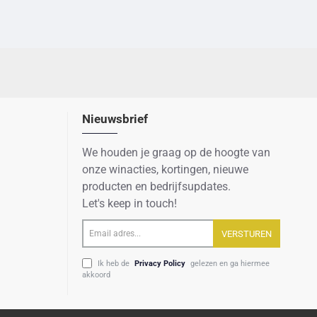
Nieuwsbrief
We houden je graag op de hoogte van
onze winacties, kortingen, nieuwe
producten en bedrijfsupdates.
Let's keep in touch!
Email
VERSTUREN
adres...
Ik heb de
Privacy Policy
gelezen en ga hiermee
akkoord