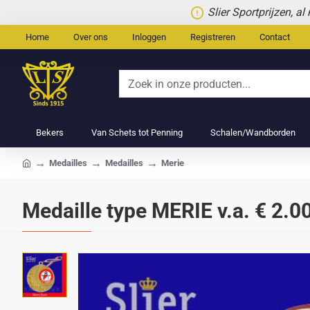
Slier Sportprijzen, a
Home
Over ons
Inloggen
Registreren
Contact
Zoek
in
onze
Bekers
Van Schets tot Penning
Schalen/Wandborden
producten...
Medailles
Medailles
Merie
home
Medaille type MERIE v.a. € 2.00