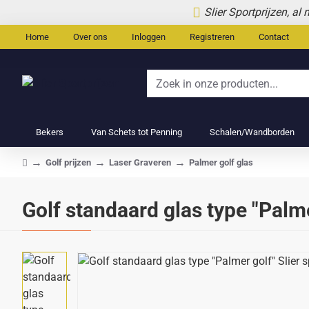
Slier Sportprijzen, al
Home
Over ons
Inloggen
Registreren
Contact
Zoek
in
onze
Bekers
Van Schets tot Penning
Schalen/Wandborden
producten...
Golf prijzen
Laser Graveren
Palmer golf glas
home
Golf standaard glas type "Palme