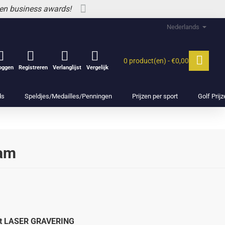
 en business awards!
Nederlands
0 product(en) - €0,00
loggen
Registreren
Verlanglijst
Vergelijk
ds
Speldjes/Medailles/Penningen
Prijzen per sport
Golf Prij
dam
met LASER GRAVERING