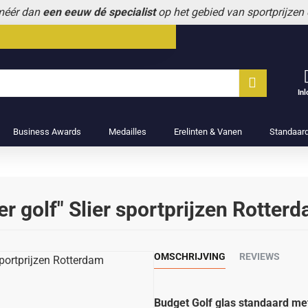
 méér dan
een eeuw dé specialist
op het gebied van sportprijzen
In
Business Awards
Medailles
Erelinten & Vanen
Standaar
r golf" Slier sportprijzen Rotter
OMSCHRIJVING
REVIEWS
Budget Golf glas standaard 