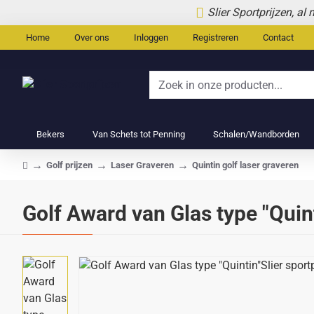
Slier Sportprijzen, al
Home
Over ons
Inloggen
Registreren
Contact
Zoek
in
onze
Bekers
Van Schets tot Penning
Schalen/Wandborden
producten...
Golf prijzen
Laser Graveren
Quintin golf laser graveren
home
Golf Award van Glas type "Quin