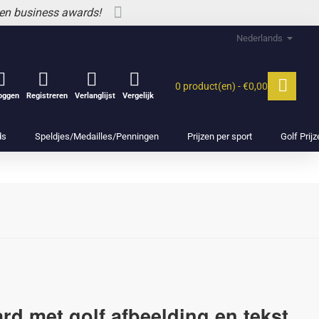
 en business awards!
Nederlands
0 product(en) - €0,00
loggen
Registreren
Verlanglijst
Vergelijk
ds
Speldjes/Medailles/Penningen
Prijzen per sport
Golf Prij
rd met golf afbeelding en tekst