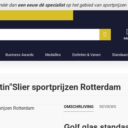
 méér dan
een eeuw dé specialist
op het gebied van sportprijzen
In
Business Awards
Medailles
Erelinten & Vanen
Standaar
tin"Slier sportprijzen Rotterdam
OMSCHRIJVING
REVIEWS
Golf glas standaa