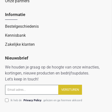
Onze partners
Informatie
Bestelgeschiedenis
Kennisbank
Zakelijke klanten
Nieuwsbrief
We houden je graag op de hoogte van onze winacties,
kortingen, nieuwe producten en bedrijfsupdates.
Let's keep in touch!
Email
VERSTUREN
adres...
Ik heb de
Privacy Policy
gelezen en ga hiermee akkoord