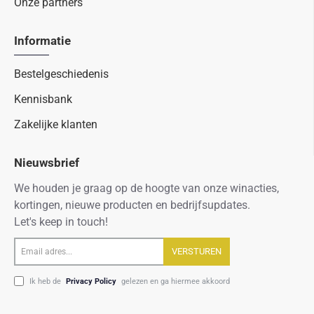
Onze partners
Informatie
Bestelgeschiedenis
Kennisbank
Zakelijke klanten
Nieuwsbrief
We houden je graag op de hoogte van onze winacties,
kortingen, nieuwe producten en bedrijfsupdates.
Let's keep in touch!
Email
VERSTUREN
adres...
Ik heb de
Privacy Policy
gelezen en ga hiermee akkoord