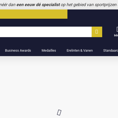
 méér dan
een eeuw dé specialist
op het gebied van sportprijzen
In
Business Awards
Medailles
Erelinten & Vanen
Standaar