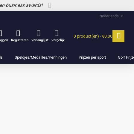
 en business awards!
Nederlands
0 product(en) - €0,00
loggen
Registreren
Verlanglijst
Vergelijk
ds
Speldjes/Medailles/Penningen
Prijzen per sport
Golf Prij