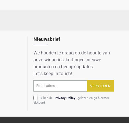
Nieuwsbrief
We houden je graag op de hoogte van
onze winacties, kortingen, nieuwe
producten en bedrijfsupdates.
Let's keep in touch!
Email
VERSTUREN
adres...
Ik heb de
Privacy Policy
gelezen en ga hiermee
akkoord
Algemene voorwaarden
Privacy verklaring
Sitemap