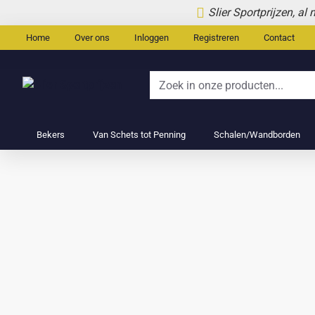
Slier
Slier Sportprijzen, al
Sportprijzen
Home
Over ons
Inloggen
Registreren
Contact
Zoek
in
onze
Bekers
Van Schets tot Penning
Schalen/Wandborden
producten...