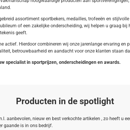
en vakmanschap hoogwaardige producten aan sportverenigingen, 
nland.
ebreid assortiment sportbekers, medailles, trofeeën en stijlvoll
jubileum of een zakelijke onderscheiding, wij helpen u graag bi
etekenis geeft.
ine actief. Hierdoor combineren wij onze jarenlange ervaring en p
iteit, betrouwbaarheid en aandacht voor onze klanten staan daar
 uw specialist in sportprijzen, onderscheidingen en awards.
Producten in de spotlight
l. aanbevolen, nieuw en best verkochte artikelen , zo heeft u ee
r gaande is in ons bedrijf.